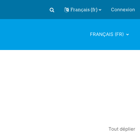
Français ‎(fr)‎
Connexion
Activer/désactiver la saisie de recherch
FRANÇAIS ‎(FR)‎
Tout déplier