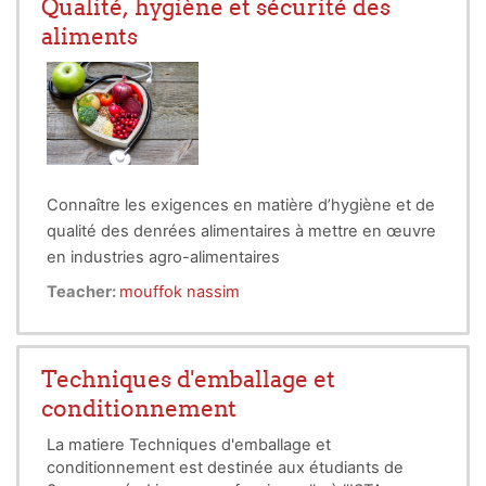
Qualité, hygiène et sécurité des
de blida 1.
Le rendre acteur dans le développement et
aliments
l’aboutissement d’un
projet
concret.
Connaître les exigences en matière d’hygiène et de
qualité des denrées alimentaires à mettre en œuvre
en industries agro-alimentaires
Etre capable d’identifier les risques de
Teacher:
mouffok nassim
contamination d’un produit alimentaire
Techniques d'emballage et
conditionnement
La matiere Techniques d'emballage et
conditionnement est destinée aux étudiants de