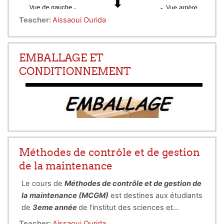
Teacher:
Aissaoui Ourida
EMBALLAGE ET
CONDITIONNEMENT
Le
dessin
technique
est le moyen d’expression
universel de tous les techniciens.
Méthodes de contrôle et de gestion
C’est un langage conventionnel soumis à de
de la maintenance
nombreuse normes afin d’éviter toutes erreurs
d’interprétation.
Le cours de
Méthodes de contrôle et de gestion de
Le
cours de dessin technique
est destine pour les
la maintenance (MCGM)
est destines aux étudiants
étudiants de 3eme années (L3) de l'institut des
de
3eme année
de l'institut des sciences et
sciences et techniques appliquées
de l'université
Mr KOUIDMIR Oussama
techniques appliques de l'Université de blida 1.
de blida 1.
Teacher:
Aissaoui Ourida