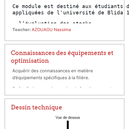
Ce module est destiné aux étudiants d
appliquées de l'université de Blida 
- l’évaluation des stocks, 
Teacher:
AZOUAOU Nassima
- les coûts des stocks, 
- les techniques d’inventaires, 
Connaissances des équipements et
- les règles de lotissement, 
optimisation
- le stock de sécurité et la gestion
Acquérir des connaissances en matière
d’équipements spécifiques à la filière.
Le module, permet aux étudiants de c
Se familiariser avec les modes de fonctionnement,
les réglages et la maintenance.
Dessin technique