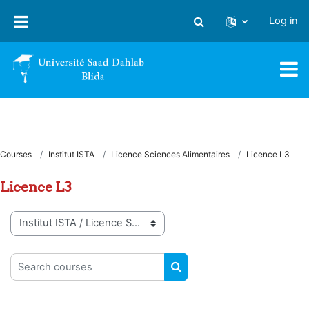
Skip to main content
Log in
Toggle search input
Courses
Institut ISTA
Licence Sciences Alimentaires
Licence L3
Licence L3
Course categories
Search courses
SEARCH COURSES