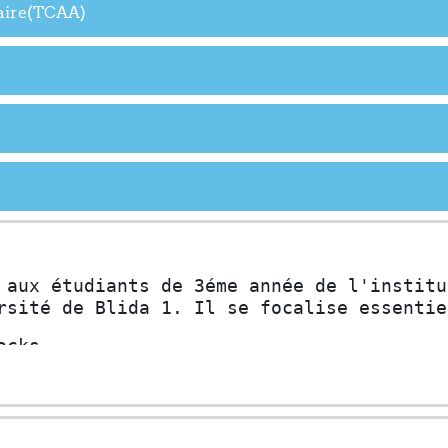
aire(TCAA)
 aux étudiants de 3éme année de l'institu
rsité de Blida 1. Il se focalise essentie
ocks, 
s, 
ventaires, 