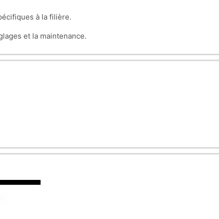
sement, 
pécifiques à la filière.
é et la gestion des manquants. 
glages et la maintenance.
 étudiants de comprendre les enjeux de 
la