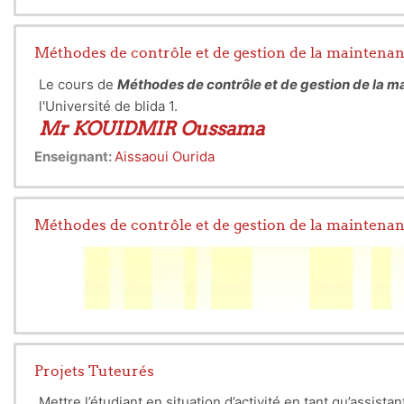
Méthodes de contrôle et de gestion de la maintena
Le cours de
Méthodes de contrôle et de gestion de la
l'Université de blida 1.
Mr KOUIDMIR Oussama
Enseignant:
Aissaoui Ourida
Méthodes de contrôle et de gestion de la maintenan
Le
dessin
technique
est le moyen d’expression universel 
C’est un langage conventionnel soumis à de nombreuse nor
Le
cours de dessin technique
est destine pour les
étudia
Le
cours
d'
EMBALLAGE ET CONDITIONNEMENT
est dest
Le
cours
d'
E-C
vise a rendre l'étudiant capable de déter
Projets Tuteurés
Mettre l’étudiant en situation d’activité en tant qu’assist