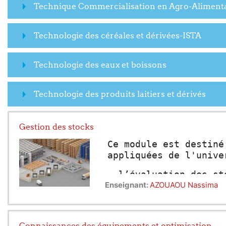
Technique Commercialisation en Agro-Aliment
Technologie des céréales et dérivées-ISTA
Technologie des eaux et boissons
Technologie des produits laitiers et dérivés
Gestion des stocks
Ce module est destiné
appliquées de l'unive
- l’évaluation des st
Enseignant:
AZOUAOU Nassima
- les coûts des stock
- les techniques d’in
Connaissances des équipements et optimisation