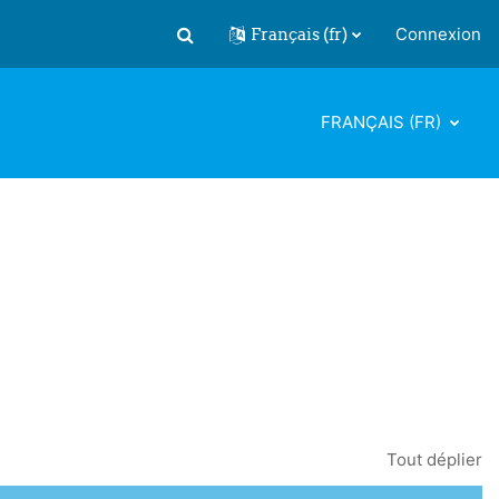
Français ‎(fr)‎
Connexion
Activer/désactiver la saisie de recherch
FRANÇAIS ‎(FR)‎
Tout déplier