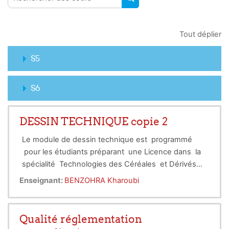
RECHERCHER DES COUR
Tout déplier
S5
S6
DESSIN TECHNIQUE copie 2
Le module de dessin technique est programmé
pour les étudiants préparant une Licence dans la
spécialité Technologies des Céréales et Dérivés
dispensé durant le semestre 5.
Cette unité pédagogique vise à donner une
Enseignant:
BENZOHRA Kharoubi
formation de base dans le dessin technique qui
regroupe :
1-les conventions et les normes de dessin.
Qualité réglementation
2-t la représentation (afin de la définir sans