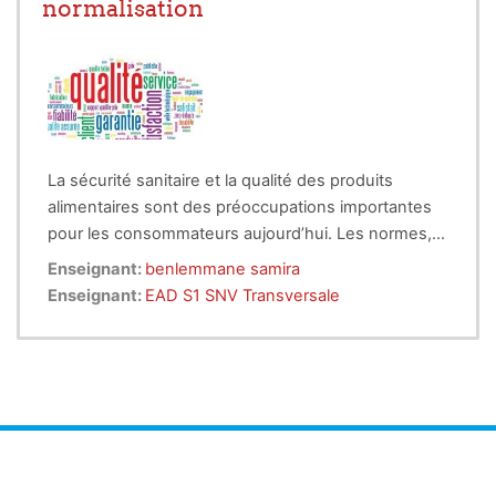
normalisation
ambigüité) des pièces selon les normes de dessin.
3-des notions de bases de la géométrie descriptive
seront également traitées .
A la fin de cet enseignement l’étudiant sera
capable de lire un dessin technique et aussi de
communiquer par l’exercice du dessin technique.
La sécurité sanitaire et la qualité des produits
alimentaires sont des préoccupations importantes
pour les consommateurs aujourd’hui. Les normes,
labels et standards sur les denrées alimentaires
Enseignant:
benlemmane samira
la
répondent à ces préoccupations.Outre
Enseignant:
EAD S1 SNV Transversale
réglementation sanitaire, dont le respect est
obligatoire, des normes facultatives ou volontaires
ont été établies par les gouvernements, des ONG
ou des entreprises privées, pour distinguer le
degré de qualité des produits. On distingue la
qualité sanitaire (sécurité sanitaire et salubrité), la
qualité nutritionnelle (apports convenables en