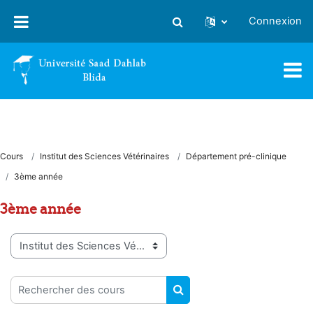
Passer au contenu principal
Connexion
Activer/désactiver la saisie
Cours
Institut des Sciences Vétérinaires
Département pré-clinique
3ème année
3ème année
Catégories de cours
Rechercher des cours
RECHERCHER DES COUR