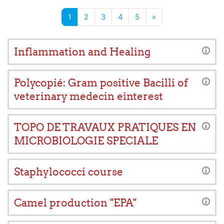
Page 1
Page 2
Page 3
Page 4
Page 5
Page suivante
1
2
3
4
5
»
Inflammation and Healing
Polycopié: Gram positive Bacilli of
veterinary medecin einterest
TOPO DE TRAVAUX PRATIQUES EN
MICROBIOLOGIE SPECIALE
Staphylococci course
Camel production "EPA"