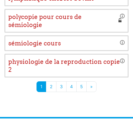
polycopie pour cours de
sémiologie
sémiologie cours
physiologie de la reproduction copie
2
Page 1
Page 2
Page 3
Page 4
Page 5
Page suivante
1
2
3
4
5
»