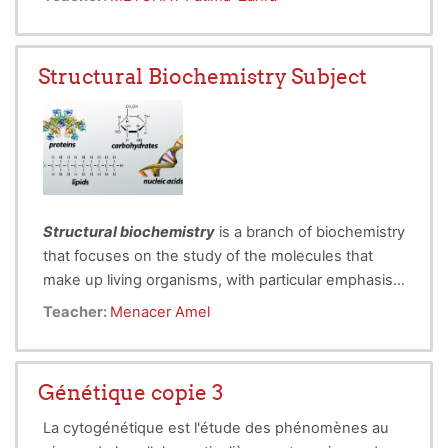
• Define essential immunological terminology.
• Explain the principles underlying major
immunological techniques.
Structural Biochemistry Subject
• Differentiate between analytical methods based
on their mechanisms, sensitivity, specificity, and
applications.
Structural biochemistry
is a branch of biochemistry
that focuses on the study of the molecules that
make up living organisms, with particular emphasis
on their structure. It is well established that living
Teacher:
Menacer Amel
organisms are primarily composed of three major
categories of biomolecules: lipids, carbohydrates,
and proteins. This discipline aims to understand
Génétique copie 3
how these molecules are structured, how they
interact with one another, and how their structure
La cytogénétique est l'étude des phénomènes au