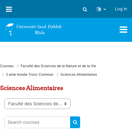
Skip to main content
Log in
Toggle search input
Courses
Faculté des Sciences de la Nature et de la Vie
2 eme Année Tronc Commun
Sciences Alimentaires
Sciences Alimentaires
Course categories
Search courses
SEARCH COURSES