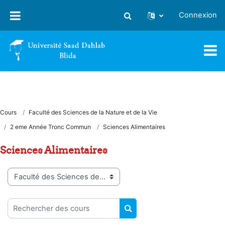
Passer au contenu principal
Connexion
Activer/désactiver la saisie
Cours
Faculté des Sciences de la Nature et de la Vie
2 eme Année Tronc Commun
Sciences Alimentaires
Sciences Alimentaires
Catégories de cours
Rechercher des cours
RECHERCHER DES COUR