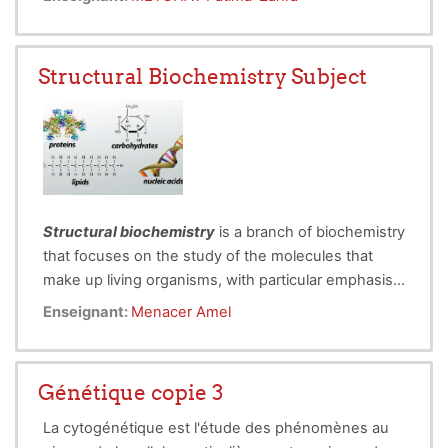
• Define essential immunological terminology.
• Explain the principles underlying major
immunological techniques.
Structural Biochemistry Subject
• Differentiate between analytical methods based
on their mechanisms, sensitivity, specificity, and
applications.
Structural biochemistry
is a branch of biochemistry
that focuses on the study of the molecules that
make up living organisms, with particular emphasis
on their structure. It is well established that living
Enseignant:
Menacer Amel
organisms are primarily composed of three major
categories of biomolecules: lipids, carbohydrates,
and proteins. This discipline aims to understand
Génétique copie 3
how these molecules are structured, how they
interact with one another, and how their structure
La cytogénétique est l'étude des phénomènes au