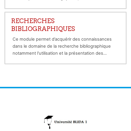
dans les
écosystèmes naturels
afin de ramener
des processus biologiques qui ont été négligés
depuis trop longtemps en
agriculture
RECHERCHES
conventionnelle
. En effet, dans les agrosystèmes,
BIBLIOGRAPHIQUES
les interventions des agriculteurs sont souvent
Ce module permet d’acquérir des connaissances
maximales
et peu de place est laissée à la vie.
dans le domaine de la recherche bibliographique
notamment l'utilisation et la présentation des
références bibliographiques ainsi que les étapes de
la démarche documentaire