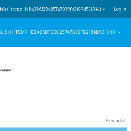
ish ‎(_temp_1eba36df20c257a7839fb2189d531041)‎
Log in
 input
LISH ‎(_TEMP_1EBA36DF20C257A7839FB2189D531041)‎
logique
Expand all