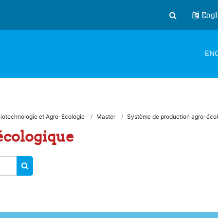
Engl
Toggle search
ENG
iotechnologie et Agro-Ecologie
Master
Système de production agro-éco
écologique
SEARCH COURSES