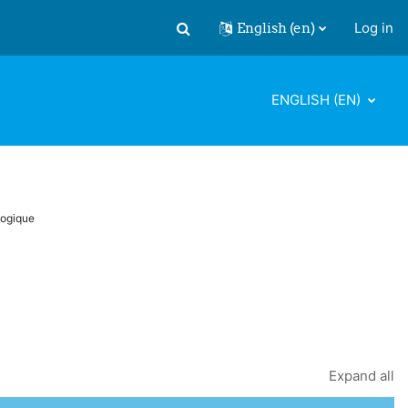
English ‎(en)‎
Log in
Toggle search input
ENGLISH ‎(EN)‎
logique
Expand all