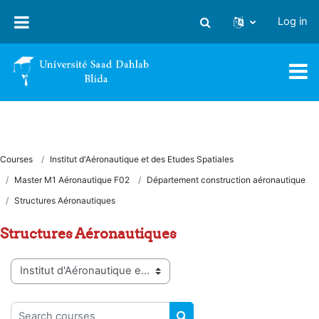
Skip to main content
Log in
Toggle search input
Courses
Institut d'Aéronautique et des Etudes Spatiales
Master M1 Aéronautique F02
Département construction aéronautique
Structures Aéronautiques
Structures Aéronautiques
Course categories
Search courses