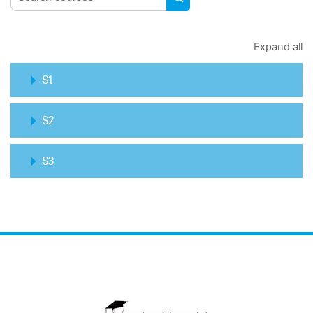
SEARCH COURSES
Expand all
S1
S2
S3