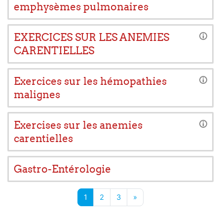
emphysèmes pulmonaires
EXERCICES SUR LES ANEMIES
CARENTIELLES
Exercices sur les hémopathies
malignes
Exercises sur les anemies
carentielles
Gastro-Entérologie
Page 1
Page 2
Page 3
Next page
1
2
3
»