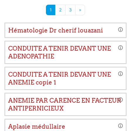
Page 1
Page 2
Page 3
Next page
1
2
3
»
Hématologie Dr cherif louazani
CONDUITE A TENIR DEVANT UNE
ADENOPATHIE
CONDUITE A TENIR DEVANT UNE
ANEMIE copie 1
ANEMIE PAR CARENCE EN FACTEUR
ANTIPERNICIEUX
Aplasie médullaire