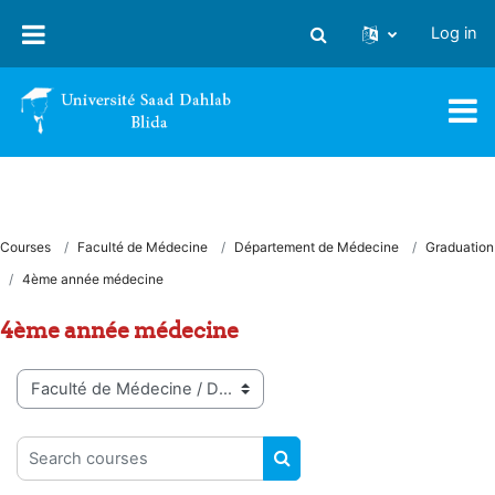
Skip to main content
Log in
Toggle search input
Courses
Faculté de Médecine
Département de Médecine
Graduation
4ème année médecine
4ème année médecine
Course categories
Search courses
SEARCH COURSES