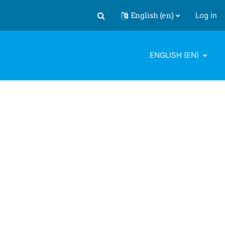
English ‎(en)‎
Log in
Toggle search input
ENGLISH ‎(EN)‎