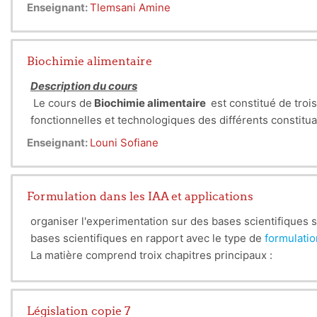
Enseignant:
Tlemsani Amine
Biochimie alimentaire
Description du cours
Le cours de
Biochimie alimentaire
est constitué de troi
fonctionnelles et technologiques des différents constitua
-Les métabolites primaires :
Enseignant:
Louni Sofiane
*Systèmes protéiques : Propriétés physiques et fonctionn
*Polysaccarides ; propriétés fonctionnelles, nutritionnel
-Amidons, Celluloses, Pectines
Formulation dans les IAA et applications
*Lipides : Propretés physico-chimiques et fonctionnelles
organiser l'experimentation sur des bases scientifiques 
Le deuxième chapitre traite les métabolites secondaire
bases scientifiques en rapport avec le type de
formulatio
Enfin le troisième et dernier chapitre est dédié aux addit
La matière comprend troix chapitres principaux :
conservateurs, les antioxydants, colorants …etc. Ce chapit
-La préformulation
Public cible
-L'orientation
Ce cours
est destiné aux étudiants inscrits en Master 1, S
-La
formulation
Objectifs de l’enseignement
Législation copie 7