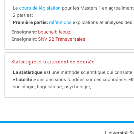
L’enseignement de la biochimie alimentaire vise à décrir
Le
cours de législation
pour les Masters 1 en agroalimentair
alimentaires, des additifs dans les IAA notamment leurs p
2 parties:
Connaissances préalables recommandées
Première partie:
définitions
explications et analyses des r
Biochimie végétale, botanique, chimie, physique, therm
Deuxième partie:
illustration des différents textes légis
Enseignant:
bouchaib faouzi
étudiants de découvrir et d'étudier le role et l'importanc
Enseignant:
SNV S2 Transversales
évidence la relation forte qui existe entre la législation e
Statistique et traitement de donnée
La statistique
est une méthode scientifique qui consiste
«fiabilité »
des décisions fondées sur ces «données».
El
sociologie, linguistique, psychologie, . . .
Université S