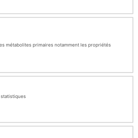
 des métabolites primaires notamment les propriétés
 moléculaires, applications industrielles
 statistiques
étés (liants, épaississants, agglomérants, les
 et types de liaisons)