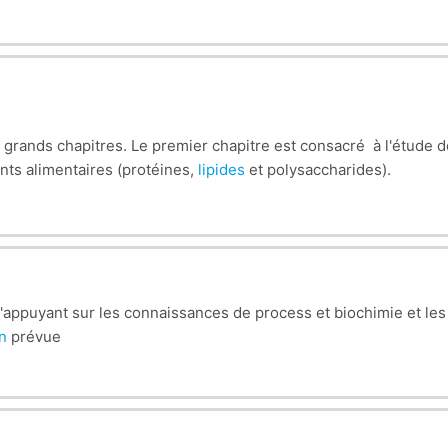
s grands chapitres. Le premier chapitre est consacré à l'étude
nts alimentaires (protéines,
lipides
et polysaccharides).
elles, modifications biochimiques et enzymatiques, interactions
les et applications en agroalimentaire
, traitements de modification
s'appuyant sur les connaissances de process et biochimie et les
s notamment
:
hétérosides, polyphénols, terpènes...Etc.
n
prévue
ifs / améliorants dans les IAA notamment leurs natures et propri
re porte aussi les molécules à caractère sensoriel (interactions
pécialité;
Agroalimentaire et Contrôle de Qualité
.