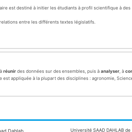
e aux étudiants l’importance et la connaissance des constituan
e est destiné à initier les étudiants à profil scientifique à des n
ropriétés, les base pour les modifications et les améliorations
elations entre les différents textes législatifs.
odynamique,…etc.
latifs qui touchent au domaine de l'agroalimentaire par des texte
e de la législation dans leur domaine de spécialisation (agroali
t le domaine de l'agroalimentaire.
 à
réunir
des données sur des
ensembles, puis à
analyser
, à
co
le est appliquée à la plupart des disciplines : agronomie, Scien
Université SAAD DAHLAB de 
aad Dahlab