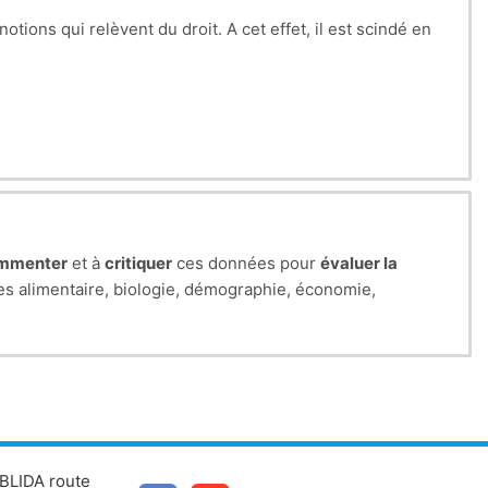
ts du métabolisme primaire et secondaire des produits
otions qui relèvent du droit. A cet effet, il est scindé en
 des produits et encore de nouvelles formulations
s législatifs algériens. Cette deuxième partie permet aux
mentaire), et ainsi de prendre conscience et mettre en
mmenter
et à
critiquer
ces données pour
évaluer la
ces alimentaire, biologie, démographie, économie,
BLIDA route