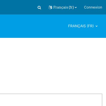
Français ‎(fr)‎
Connexion
Activer/désactiver la saisie de recherch
FRANÇAIS ‎(FR)‎