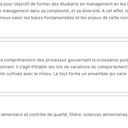
a pour objectif de former des étudiants en management en les in
le management dans sa complexité, et sa diversité. A cet effet, l
ieux saisir les bases fondamentales et les enjeux de cette norme
 méthodique et avec une vision ouverte, ce qui donnera la possi
t la compréhension des processus gouvernant la croissance pui
nnant. Il s'agit d'établir les lois de variations du comportemen
nte cultivée avec le milieu. Le tout forme un ensemble qui varie
mentaire et contrôle de qualité, filière: sciences alimentaires, 