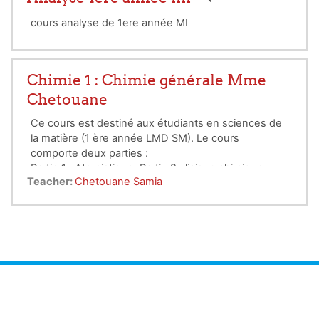
cours analyse de 1ere année MI
Chimie 1 : Chimie générale Mme
Chetouane
Ce cours est destiné aux étudiants en sciences de
la matière (1 ère année LMD SM). Le cours
comporte deux parties :
Partie 1 : Atomistique; Partie 2 : liaison chimique
Teacher:
Chetouane Samia
Il porte essentiellement sur les
notions
fondamentales
de la structure de la matière.
Enseignant: Chetouane S.