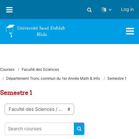
Skip to main content
Log in
Toggle search input
Courses
Faculté des Sciences
Département Tronc commun du 1er Année Math & Info
Semestre 1
Semestre 1
Course categories
Search courses
SEARCH COURSES