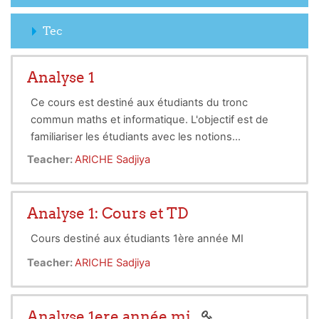
Tec
Analyse 1
Ce cours est destiné aux étudiants du tronc
commun maths et informatique. L'objectif est de
familiariser les étudiants avec les notions
importantes de corps réel ainsi du complexe,
Teacher:
ARICHE Sadjiya
d'étudier la convergence des suites réelles en plus
des fonctions d'une variable réelle.
Analyse 1: Cours et TD
Cours destiné aux étudiants 1ère année MI
Teacher:
ARICHE Sadjiya
Analyse 1ere année mi