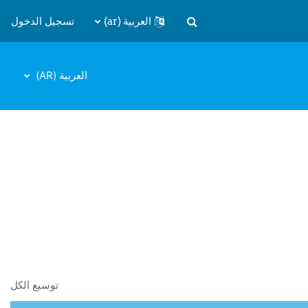
العربية ‎(ar)‎
تسجيل الدخول
تبديل إدخال البحث
العربية ‎(AR)‎
توسيع الكل