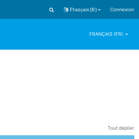
Français ‎(fr)‎
Connexion
Activer/désactiver la saisie de recherch
FRANÇAIS ‎(FR)‎
Tout déplier