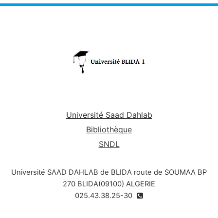
concentrant sur les avantages positifs pour
l'ensemble de la société. Cela implique de
découpler progressivement l'activité
économique de la consommation de ressources
limitées et de concevoir les déchets hors du
système. Soutenu par une transition vers les
sources d'énergie renouvelables, le modèle
circulaire constitue un capital économique,
naturel et social.
Le cours continent les
méthodes de développement de l’économie
Université Saad Dahlab
circulaire illustrées par des exemples du secteur
Bibliothèque
de l’industrie.
SNDL
Université SAAD DAHLAB de BLIDA route de SOUMAA BP
270 BLIDA(09100) ALGERIE
025.43.38.25-30