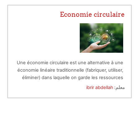
Economie circulaire
Une économie circulaire est une alternative à une
économie linéaire traditionnelle (fabriquer, utiliser,
éliminer) dans laquelle on garde les ressources
en service le plus longtemps possible, en
معلم:
ibrir abdellah
extrayons la valeur maximale pendant leur
utilisation, puis récupérons et régénérons les
produits et les matériaux à la fin de chaque durée
Devant la raréfaction des ressources
de vie.
naturelles, le modèle industriel extractif actuel
de production de déchets, une économie
circulaire vise à redéfinir la croissance, en se