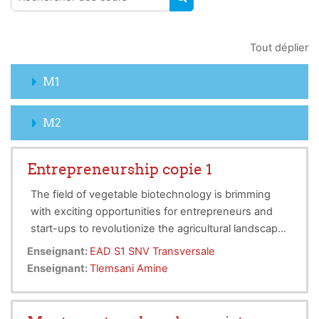
RECHERCHER DES COUR
Tout déplier
M1
M2
Entrepreneurship copie 1
The field of vegetable biotechnology is brimming
with exciting opportunities for entrepreneurs and
start-ups to revolutionize the agricultural landscape.
By harnessing the power of biotechnology,
Enseignant:
EAD S1 SNV Transversale
entrepreneurs can develop innovative solutions to
Enseignant:
Tlemsani Amine
enhance crop yields, improve disease resistance,
and promote sustainable farming practices. This can
help address global food security concerns, reduce