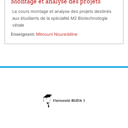
Montage et analyse des projets
the environmental footprint of food production, and
Le cours montage et analyse des projets destinés
foster economic growth in rural communities. To
aux étudiants de la spécialité M2 Biotechnologie
fully realize the potential of entrepreneurship in
vétale
vegetable biotechnology, supportive ecosystems
for innovation, a culture of risk-taking, and
Enseignant:
Mimouni Noureddine
streamlined commercialization processes are
essential.