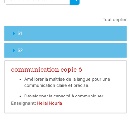
RECHERCHER DES COUR
Tout déplier
S1
S2
communication copie 6
Améliorer la maîtrise de la langue pour une
communication claire et précise.
Développer la capacité à communiquer
efficacement au sein et en dehors de
Enseignant:
Hellal Nouria
l'organisation.
Acquérir des compétences pour organiser et
participer à des réunions productives.