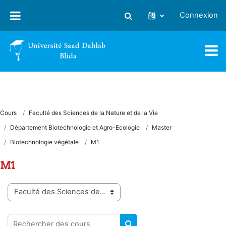
Passer au contenu principal
Connexion
Activer/désactiver la saisie
Cours
Faculté des Sciences de la Nature et de la Vie
Département Biotechnologie et Agro-Ecologie
Master
Biotechnologie végétale
M1
M1
Catégories de cours
Rechercher des cours