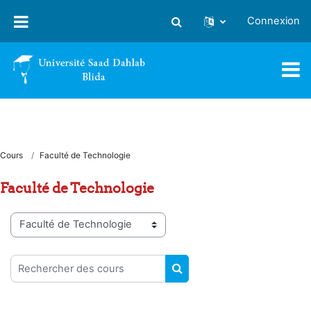
Passer au contenu principal
Connexion
Activer/désactiver la saisie
Cours
Faculté de Technologie
Faculté de Technologie
Catégories de cours
Rechercher des cours
RECHERCHER DES COUR