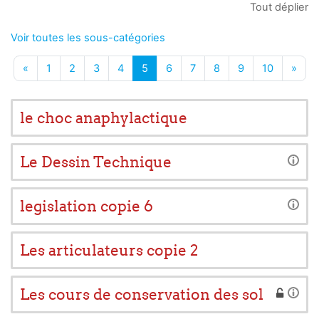
Tout déplier
Voir toutes les sous-catégories
Page précédente
Page 1
Page 2
Page 3
Page 4
Page 5
Page 6
Page 7
Page 8
Page 9
Page 10
Page
«
1
2
3
4
5
6
7
8
9
10
»
le choc anaphylactique
Le Dessin Technique
legislation copie 6
Les articulateurs copie 2
Les cours de conservation des sol