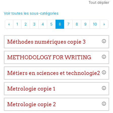
Tout déplier
Voir toutes les sous-catégories
Page précédente
Page 1
Page 2
Page 3
Page 4
Page 5
Page 6
Page 7
Page 8
Page 9
Page 10
Page
«
1
2
3
4
5
6
7
8
9
10
»
Méthodes numériques copie 3
METHODOLOGY FOR WRITING
Métiers en sciences et technologie2
Metrologie copie 1
Metrologie copie 2