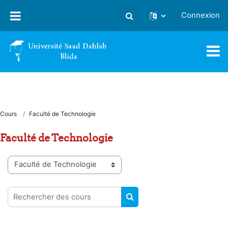
Passer au contenu principal
Connexion
Activer/désactiver la saisie
Cours
Faculté de Technologie
Faculté de Technologie
Catégories de cours
Rechercher des cours
RECHERCHER DES COUR