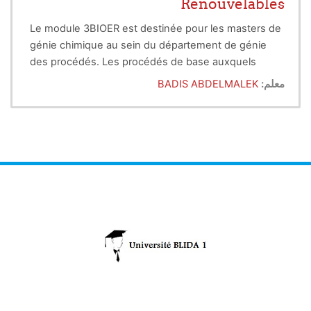
Renouvelables
Le module 3BIOER est destinée pour les masters de
génie chimique au sein du département de génie
des procédés. Les procédés de base auxquels
réfère ce module sont de nature biologique
معلم:
BADIS ABDELMALEK
(bioprocédés). L’énergie renouvelable ici est
produite grâce a l'utilisation de la masse biologique
(issue de la photosynthèse des plantes et des
algues). L’énergie solaire stockée durant la
photosynthèse et transformée en Energie chimique
sous forme de liaison C-C sera transformée en
énergie utilisable (bioénergie) suite a des procédés
chimiques et/ou biologique. En conséquence, cette
énergie est dite renouvelable. Un produit
nouvellement entré dans le marche comme
carburant du transport est connu sous le terme
biocarburant.