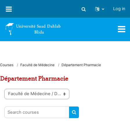
Skip to main content
Log in
Toggle search input
Courses
Faculté de Médecine
Département Pharmacie
Département Pharmacie
Course categories
Search courses
SEARCH COURSES