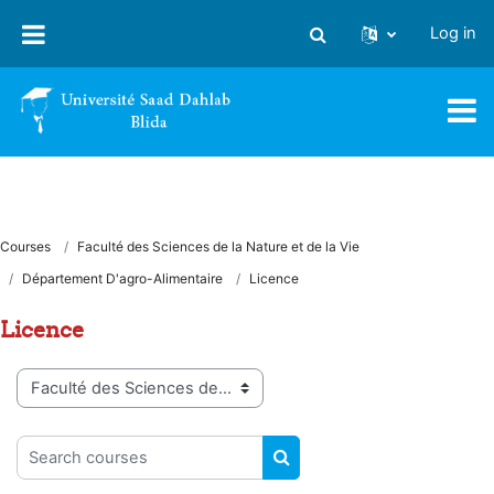
Skip to main content
Log in
Toggle search input
Courses
Faculté des Sciences de la Nature et de la Vie
Département D'agro-Alimentaire
Licence
Licence
Course categories
Search courses
SEARCH COURSES