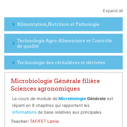
Expand all
Alimentation,Nutrition et Pathologie
Technologie Agro-Alimentaire et Contrôle
de qualité
Technologie des céréalières et dérivées
Microbiologie Générale filière
Sciences agronomiques
Le cours de module de
Microbiologie
Générale
est
réparti en 6 chapitres qui rapportent les
informations
de base relatives aux principales
Enseignant:
Lamia TAFIFET
branches de la
microbiologie
à savoir la
Teacher:
TAFIFET Lamia
bactériologie, la mycologie et la virologie.