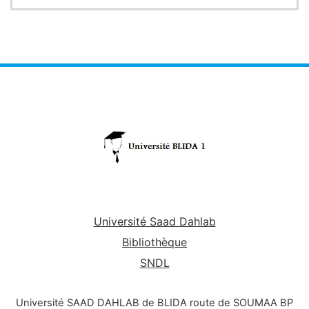
Le premier chapitre comporte un aperçu sur
l’historique et la place des microorganismes dans le
monde vivant. Les bactéries ont été abordées dans
4 chapitres (chapitre 2, 3 et 4) en donnant des
informations
relatives à la structure de la cellule
bactérienne, la classification, la nutrition et la
croissance des bactéries. Les
informations
données
dans ces chapitres permettent d’acquérir une
bonne base en bactériologie générale.
Des
informations
sur la morphologie, la taxonomie
et la classification des champignons et des virus ont
été données dans le sixième chapitre.
Université Saad Dahlab
Bibliothèque
SNDL
Université SAAD DAHLAB de BLIDA route de SOUMAA BP