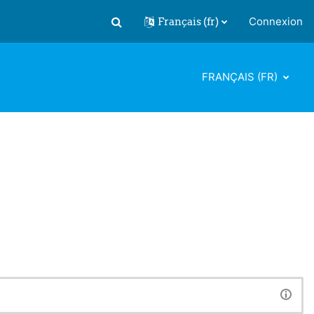
Français ‎(fr)‎
Connexion
Activer/désactiver la saisie de recherch
FRANÇAIS ‎(FR)‎