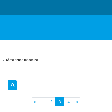
n
5ème année médecine
RECHERCHER DES COURS
Page précédente
Page 1
Page 2
Page 3
Page 4
Page suivante
«
1
2
3
4
»