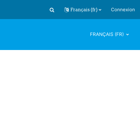
Français ‎(fr)‎
Connexion
Activer/désactiver la saisie de recherch
FRANÇAIS ‎(FR)‎