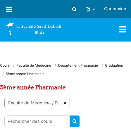
Passer au contenu principal
Connexion
Activer/désactiver la saisie
Cours
Faculté de Médecine
Département Pharmacie
Graduation
5ème année Pharmacie
5ème année Pharmacie
Catégories de cours
Rechercher des cours
RECHERCHER DES COUR