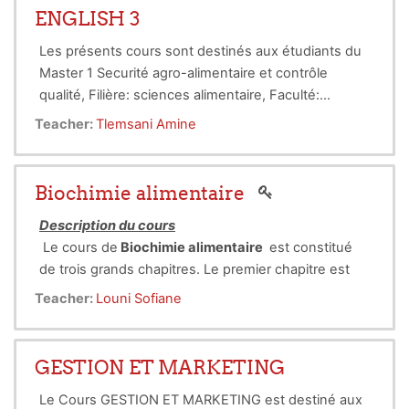
ENGLISH 3
Les présents cours sont destinés aux étudiants du
Master 1 Securité agro-alimentaire et contrôle
qualité, Filière: sciences alimentaire, Faculté:
sciences de la nature et de la vie
Teacher:
Tlemsani Amine
Biochimie alimentaire
Description du cours
Le cours de
Biochimie alimentaire
est constitué
de trois grands chapitres. Le premier chapitre est
consacré à l'étude des principales propriétés
Teacher:
Louni Sofiane
physicochimiques et fonctionnelles des matières
Public cible
alimentaires qui peuvent influencer les caractères
Ce cours
est destiné aux étudiants inscrits en
des aliments et plus précisément des constituants
licence L3 , Spécialité;
Technologie
GESTION ET MARKETING
alimentaires qui subissent les modifications
Agroalimentaire et Contrôle de Qualité TAACQ
.
Le Cours GESTION ET MARKETING est destiné aux
biochimiques (eau , protéines, glucides,
Objectifs de l’enseignement
lipides
,