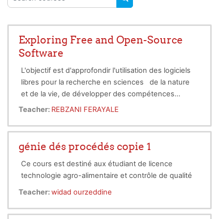
SEARCH COURSES
Exploring Free and Open-Source
Software
L'objectif est d'approfondir l'utilisation des logiciels
libres pour la recherche en sciences de la nature
et de la vie, de développer des compétences
avancées en gestion et analyse de données, de
Teacher:
REBZANI FERAYALE
concevoir des projets en open science appliquée à
la biologie et à l'écologie, et de se former à des
outils scientifiques ouverts et collaboratifs.
génie dés procédés copie 1
Ce cours est destiné aux étudiant de licence
technologie agro-alimentaire et contrôle de qualité
Teacher:
widad ourzeddine