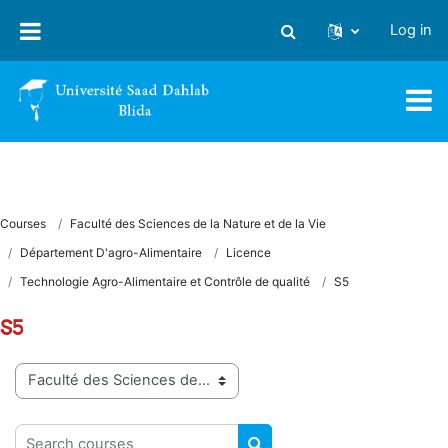
Skip to main content
Log in
Toggle search input
Courses
Faculté des Sciences de la Nature et de la Vie
Département D'agro-Alimentaire
Licence
Technologie Agro-Alimentaire et Contrôle de qualité
S5
S5
Course categories
Search courses