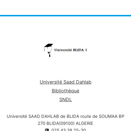
différentes étapes . Les technologies étudiées
sont : les corps gras, laiterie, sucrerie et
boissons
.
Les enseignants intervenants sont: Dr Abdellaoui,
Dr Defairi, Dr Hadjadj et Mr Amalou.
Université Saad Dahlab
Bibliothèque
SNDL
Université SAAD DAHLAB de BLIDA route de SOUMAA BP
270 BLIDA(09100) ALGERIE
025.43.38.25-30