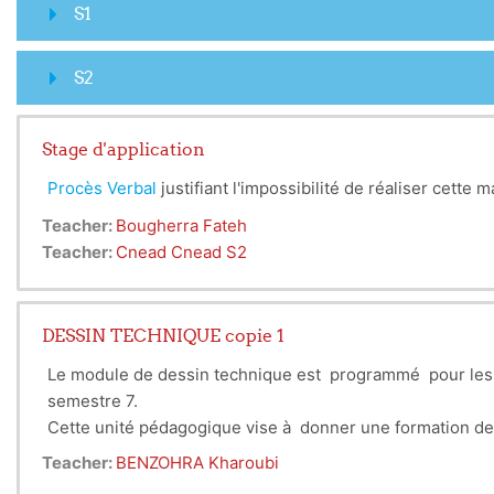
S1
S2
Stage d'application
Procès Verbal
justifiant l'impossibilité de réaliser cette
Teacher:
Bougherra Fateh
Teacher:
Cnead Cnead S2
DESSIN TECHNIQUE copie 1
Le module de dessin technique est programmé pour les ét
semestre 7.
Cette unité pédagogique vise à donner une formation de 
1-les conventions et les normes de dessin.
Teacher:
BENZOHRA Kharoubi
2-t la représentation (afin de la définir sans ambiguïté) 