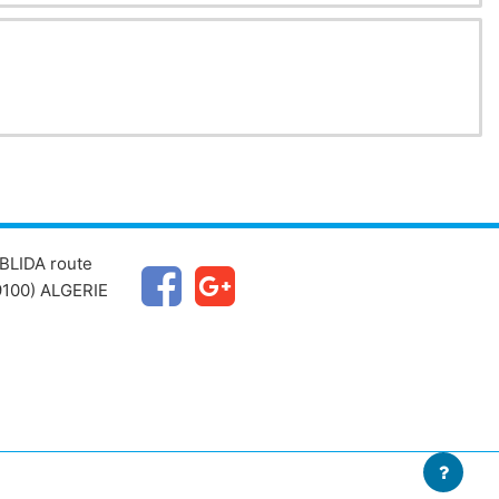
ce du dessin technique.
BLIDA route
100) ALGERIE