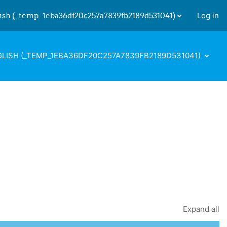
ish ‎(_temp_1eba36df20c257a7839fb2189d531041)‎
Log in
 input
LISH ‎(_TEMP_1EBA36DF20C257A7839FB2189D531041)‎
Expand all