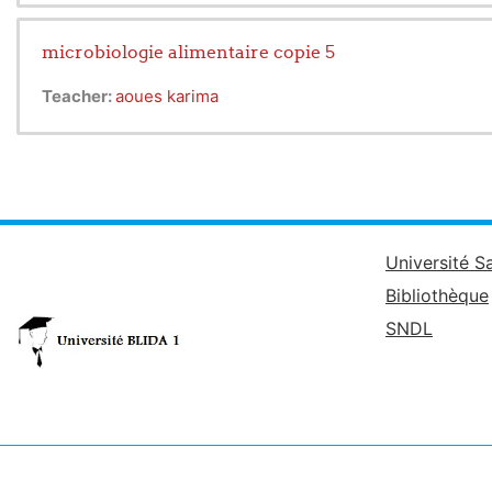
3-des notions de bases de la géométrie descriptive sero
A la fin de cet enseignement l’étudiant sera capable de
microbiologie alimentaire copie 5
Teacher:
aoues karima
Université S
Bibliothèque
SNDL