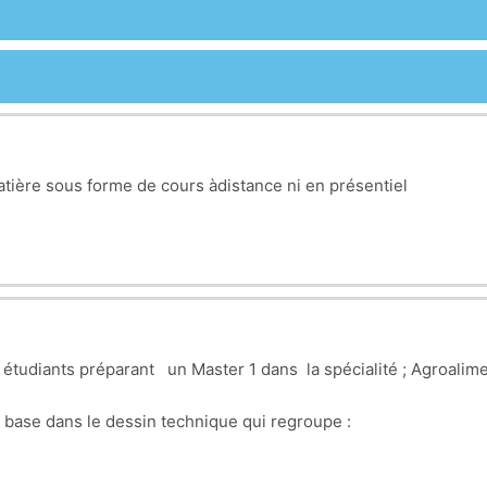
 matière sous forme de cours àdistance ni en présentiel
udiants préparant un Master 1 dans la spécialité ; Agroalimen
base dans le dessin technique qui regroupe :
des pièces selon les normes de dessin.