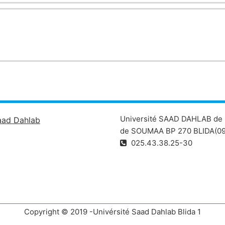
nt également traitées .
 lire un dessin technique et aussi de communiquer par l’exerci
Université SAAD DAHLAB de 
aad Dahlab
de SOUMAA BP 270 BLIDA(09
025.43.38.25-30
Copyright © 2019 -Univérsité Saad Dahlab Blida 1