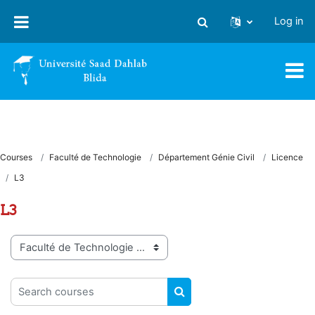
Skip to main content
Log in
Toggle search input
Courses
Faculté de Technologie
Département Génie Civil
Licence
L3
L3
Course categories
Search courses
SEARCH COURSES