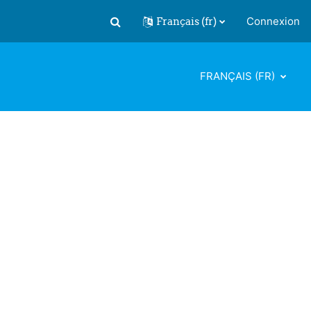
Français ‎(fr)‎
Connexion
Activer/désactiver la saisie de recherch
FRANÇAIS ‎(FR)‎