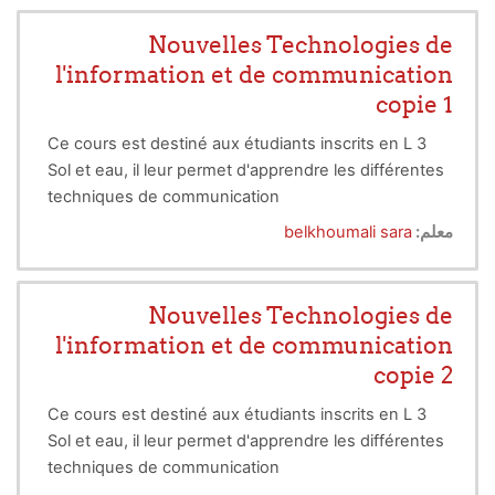
santé humaine, l'écologie, l'industrie alimentaire et
bien d'autres encore. La microbiologie générale
Nouvelles Technologies de
examine les structures, les fonctions et les
l'information et de communication
interactions des microorganismes tels que les
copie 1
bactéries, les virus, les champignons et les
protozoaires, révélant ainsi leur impact profond sur
Ce cours est destiné aux étudiants inscrits en L 3
notre planète. Cette science dynamique nous
Sol et eau, il leur permet d'apprendre les différentes
plonge au cœur de l'infiniment petit, offrant des
techniques de communication
perspectives nouvelles sur la vie, la biodiversité et
معلم:
belkhoumali sara
les mécanismes fondamentaux qui régissent
l'équilibre délicat de notre environnement. Cette
introduction à la microbiologie générale nous invite
Nouvelles Technologies de
à explorer ce monde microscopique, à comprendre
l'information et de communication
ses subtilités et à apprécier son importance cruciale
copie 2
dans les sciences de la vie.
Ce cours est destiné aux étudiants inscrits en L 3
Sol et eau, il leur permet d'apprendre les différentes
techniques de communication