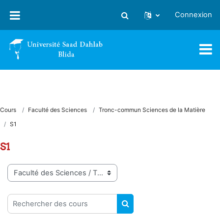
Passer au contenu principal
Connexion
Activer/désactiver la saisie
Cours
Faculté des Sciences
Tronc-commun Sciences de la Matière
S1
S1
Catégories de cours
Rechercher des cours
RECHERCHER DES COUR