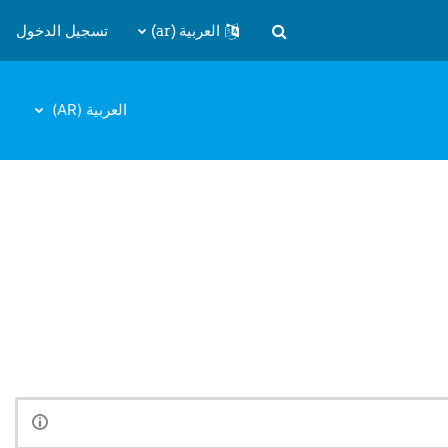
العربية ‎(ar)‎
تسجيل الدخول
تبديل إدخال البحث
العربية ‎(AR)‎