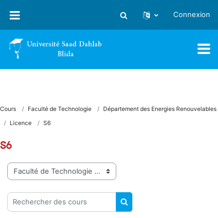
Passer au contenu principal
Connexion
Activer/désactiver la saisie
Cours
Faculté de Technologie
Département des Energies Renouvelables
Licence
S6
S6
Catégories de cours
Rechercher des cours
RECHERCHER DES COUR