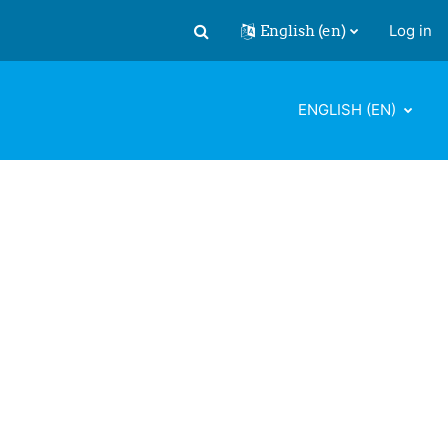
English ‎(en)‎
Log in
Toggle search input
ENGLISH ‎(EN)‎