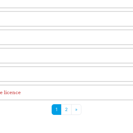
e licence
Page 1
Page 2
Next page
1
2
»