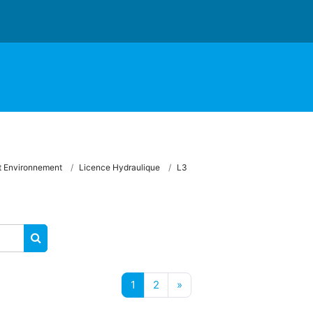
t Environnement
Licence Hydraulique
L3
SEARCH COURSES
Page 1
Page 2
Next page
1
2
»