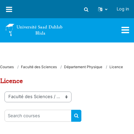
Skip to main content
Log in
Toggle search input
Courses
Faculté des Sciences
Département Physique
Licence
Licence
Course categories
Search courses
SEARCH COURSES