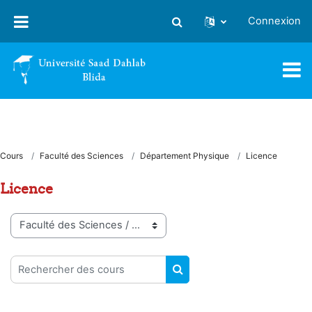
Passer au contenu principal
Connexion
Activer/désactiver la saisie
Cours
Faculté des Sciences
Département Physique
Licence
Licence
Catégories de cours
Rechercher des cours
RECHERCHER DES COUR