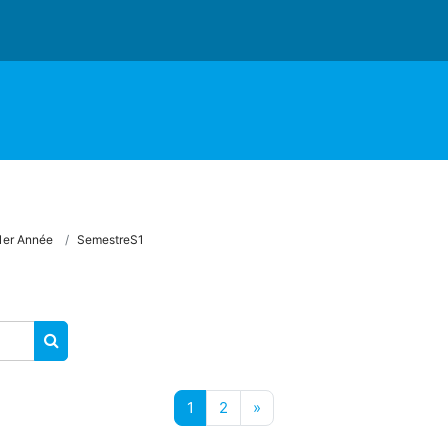
1er Année
SemestreS1
RECHERCHER DES COURS
Page 1
Page 2
Page suivante
1
2
»