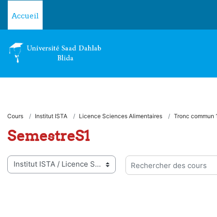
Passer au contenu principal
Accueil
Cours
Institut ISTA
Licence Sciences Alimentaires
Tronc commun 
SemestreS1
ies de cours
Rechercher des cours