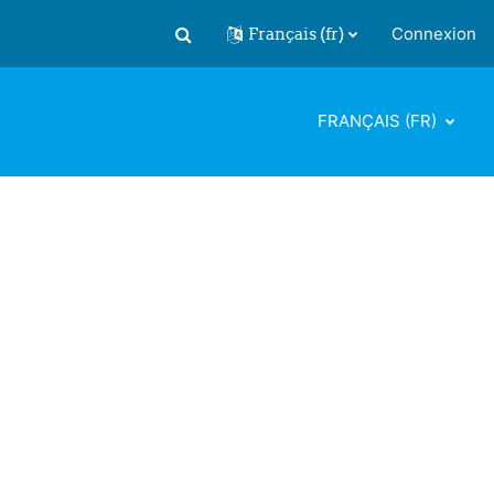
Français ‎(fr)‎
Connexion
Activer/désactiver la saisie de recherch
FRANÇAIS ‎(FR)‎