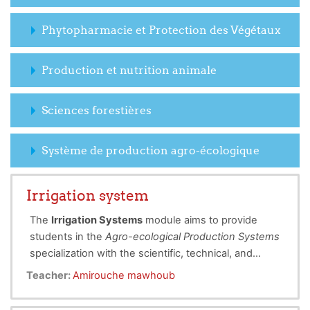
Phytopharmacie et Protection des Végétaux
Production et nutrition animale
Sciences forestières
Système de production agro-écologique
Irrigation system
The
Irrigation Systems
module aims to provide
students in the
Agro-ecological Production Systems
specialization with the scientific, technical, and
environmental foundations for efficient water
Teacher:
Amirouche mawhoub
management in agriculture. It covers fundamental
hydraulic principles, the main irrigation methods