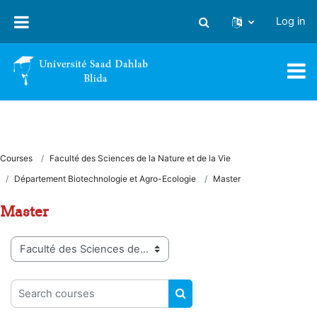
Skip to main content
Log in
Toggle search input
Courses
Faculté des Sciences de la Nature et de la Vie
Département Biotechnologie et Agro-Ecologie
Master
Master
Course categories
Search courses
SEARCH COURSES