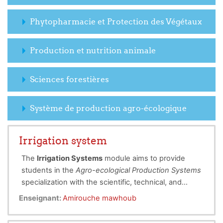
Phytopharmacie et Protection des Végétaux
Production et nutrition animale
Sciences forestières
Système de production agro-écologique
Irrigation system
The
Irrigation Systems
module aims to provide
students in the
Agro-ecological Production Systems
specialization with the scientific, technical, and
environmental foundations for efficient water
Enseignant:
Amirouche mawhoub
management in agriculture. It covers fundamental
hydraulic principles, the main irrigation methods