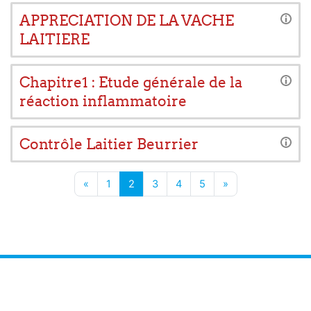
APPRECIATION DE LA VACHE
LAITIERE
Chapitre1 : Etude générale de la
réaction inflammatoire
Contrôle Laitier Beurrier
Page précédente
Page 1
Page 2
Page 3
Page 4
Page 5
Page suivante
«
1
2
3
4
5
»