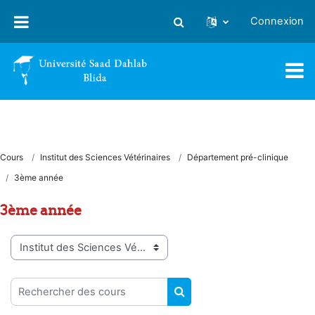
Passer au contenu principal
Connexion
Activer/désactiver la saisie
Cours
Institut des Sciences Vétérinaires
Département pré-clinique
3ème année
3ème année
Catégories de cours
Rechercher des cours
RECHERCHER DES COUR