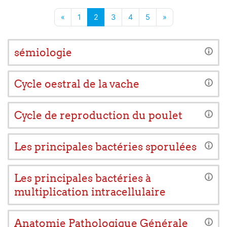
Page précédente
Page 1
Page 2
Page 3
Page 4
Page 5
Page suivante
«
1
2
3
4
5
»
sémiologie
Cycle oestral de la vache
Cycle de reproduction du poulet
Les principales bactéries sporulées
Les principales bactéries à
multiplication intracellulaire
Anatomie Pathologique Générale