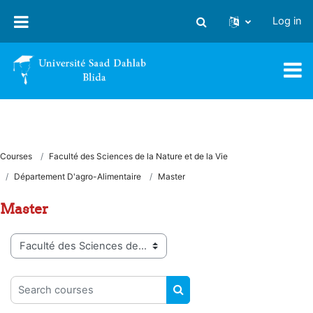
Skip to main content
Log in
Toggle search input
Courses
Faculté des Sciences de la Nature et de la Vie
Département D'agro-Alimentaire
Master
Master
Course categories
Search courses
SEARCH COURSES