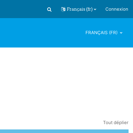
Français ‎(fr)‎
Connexion
Activer/désactiver la saisie de recherch
FRANÇAIS ‎(FR)‎
Tout déplier