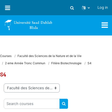
Skip to main content
Log in
Toggle search input
Courses
Faculté des Sciences de la Nature et de la Vie
2 eme Année Tronc Commun
Filière Biotechnologie
S4
S4
Course categories
Search courses
SEARCH COURSES