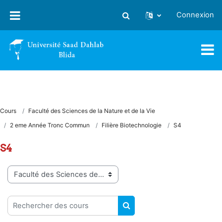
Passer au contenu principal
Connexion
Activer/désactiver la saisie
Cours
Faculté des Sciences de la Nature et de la Vie
2 eme Année Tronc Commun
Filière Biotechnologie
S4
S4
Catégories de cours
Rechercher des cours
RECHERCHER DES COUR