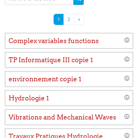
RECHERCHER DES COUR
Page 1
Page 2
Page suivante
1
2
»
Complex variables functions
TP Informatique III copie 1
environnement copie 1
Hydrologie 1
Vibrations and Mechanical Waves
Travaux Pratiques Hydrologie