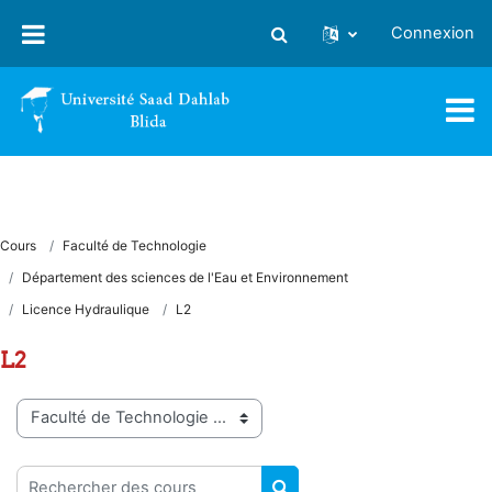
Passer au contenu principal
Connexion
Activer/désactiver la saisie
Cours
Faculté de Technologie
Département des sciences de l'Eau et Environnement
Licence Hydraulique
L2
L2
Catégories de cours
Rechercher des cours