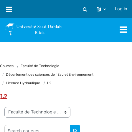
Skip to main content
Log in
Toggle search input
Courses
Faculté de Technologie
Département des sciences de l'Eau et Environnement
Licence Hydraulique
L2
L2
Course categories
Search courses