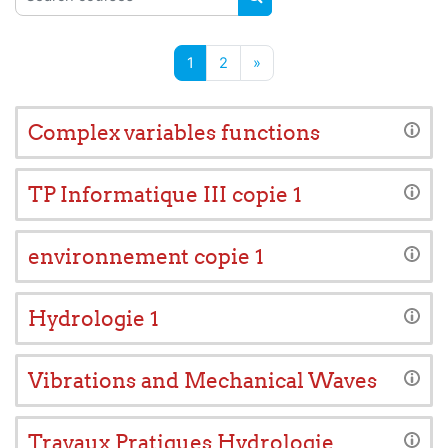
SEARCH COURSES
Page 1
Page 2
Next page
1
2
»
Complex variables functions
TP Informatique III copie 1
environnement copie 1
Hydrologie 1
Vibrations and Mechanical Waves
Travaux Pratiques Hydrologie