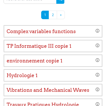
RECHERCHER DES COUR
Page 1
Page 2
Page suivante
1
2
»
Complex variables functions
TP Informatique III copie 1
environnement copie 1
Hydrologie 1
Vibrations and Mechanical Waves
Travaux Pratiques Hydrologie