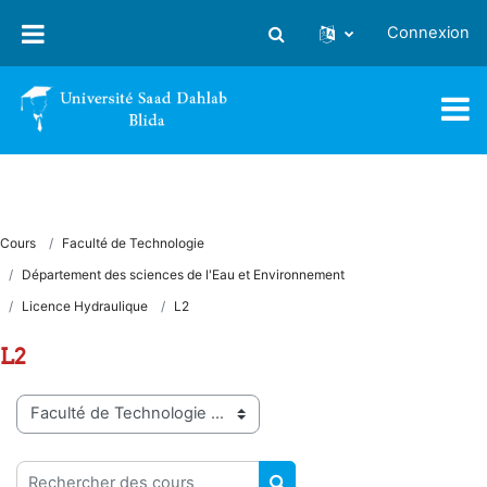
Passer au contenu principal
Connexion
Activer/désactiver la saisie
Cours
Faculté de Technologie
Département des sciences de l'Eau et Environnement
Licence Hydraulique
L2
L2
Catégories de cours
Rechercher des cours